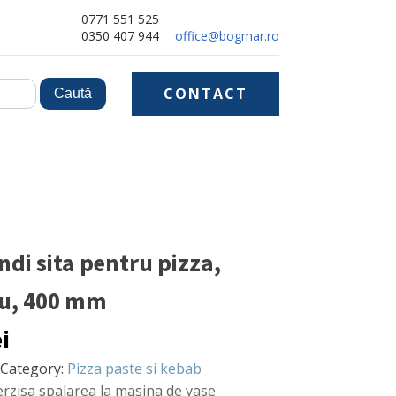
0771 551 525
0350 407 944
office@bogmar.ro
CONTACT
di sita pentru pizza,
u, 400 mm
ei
Category:
Pizza paste si kebab
erzisa spalarea la masina de vase