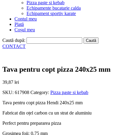
Pizza paste si kebab
Echipamente bucatarie calda
Echipament sportiv karate
Contul meu
Plată
Coșul meu
Caută după:
CONTACT
Tava pentru copt pizza 240x25 mm
39,87
lei
SKU:
617908
Category:
Pizza paste si kebab
Tava pentru copt pizza Hendi 240x25 mm
Fabricat din oțel carbon cu un strat de aluminiu
Perfect pentru prepararea pizza
Grosimea foii: 0,75 mm