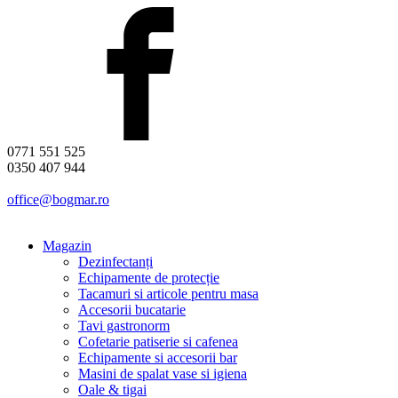
0771 551 525
0350 407 944
office@bogmar.ro
Magazin
Dezinfectanți
Echipamente de protecție
Tacamuri si articole pentru masa
Accesorii bucatarie
Tavi gastronorm
Cofetarie patiserie si cafenea
Echipamente si accesorii bar
Masini de spalat vase si igiena
Oale & tigai