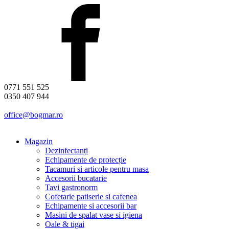
0771 551 525
0350 407 944
office@bogmar.ro
Magazin
Dezinfectanți
Echipamente de protecție
Tacamuri si articole pentru masa
Accesorii bucatarie
Tavi gastronorm
Cofetarie patiserie si cafenea
Echipamente si accesorii bar
Masini de spalat vase si igiena
Oale & tigai