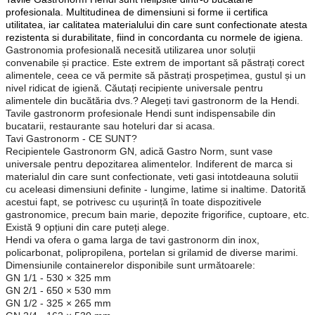
profesionala. Multitudinea de dimensiuni si forme ii certifica
utilitatea, iar calitatea materialului din care sunt confectionate atesta
rezistenta si durabilitate, fiind in concordanta cu normele de igiena.
Gastronomia profesională necesită utilizarea unor soluții
convenabile și practice. Este extrem de important să păstrați corect
alimentele, ceea ce vă permite să păstrați prospețimea, gustul și un
nivel ridicat de igienă. Căutați recipiente universale pentru
alimentele din bucătăria dvs.? Alegeți tavi gastronorm de la Hendi.
Tavile gastronorm profesionale Hendi sunt indispensabile din
bucatarii, restaurante sau hoteluri dar si acasa.
Tavi Gastronorm - CE SUNT?
Recipientele Gastronorm GN, adică Gastro Norm, sunt vase
universale pentru depozitarea alimentelor. Indiferent de marca si
materialul din care sunt confectionate, veti gasi intotdeauna solutii
cu aceleasi dimensiuni definite - lungime, latime si inaltime. Datorită
acestui fapt, se potrivesc cu ușurință în toate dispozitivele
gastronomice, precum bain marie, depozite frigorifice, cuptoare, etc.
Există 9 opțiuni din care puteți alege.
Hendi va ofera o gama larga de tavi gastronorm din inox,
policarbonat, polipropilena, portelan si grilamid de diverse marimi.
Dimensiunile containerelor disponibile sunt următoarele:
GN 1/1 - 530 × 325 mm
GN 2/1 - 650 × 530 mm
GN 1/2 - 325 × 265 mm