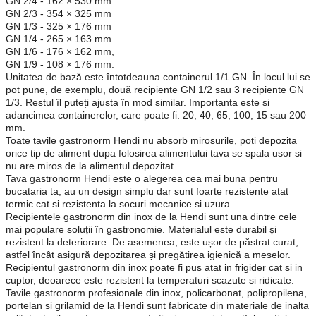
GN 2/4 - 162 × 530 mm
GN 2/3 - 354 × 325 mm
GN 1/3 - 325 × 176 mm
GN 1/4 - 265 × 163 mm
GN 1/6 - 176 × 162 mm,
GN 1/9 - 108 × 176 mm.
Unitatea de bază este întotdeauna containerul 1/1 GN. În locul lui se
pot pune, de exemplu, două recipiente GN 1/2 sau 3 recipiente GN
1/3. Restul îl puteți ajusta în mod similar. Importanta este si
adancimea containerelor, care poate fi: 20, 40, 65, 100, 15 sau 200
mm.
Toate tavile gastronorm Hendi nu absorb mirosurile, poti depozita
orice tip de aliment dupa folosirea alimentului tava se spala usor si
nu are miros de la alimentul depozitat.
Tava gastronorm Hendi este o alegerea cea mai buna pentru
bucataria ta, au un design simplu dar sunt foarte rezistente atat
termic cat si rezistenta la socuri mecanice si uzura.
Recipientele gastronorm din inox de la Hendi sunt una dintre cele
mai populare soluții în gastronomie. Materialul este durabil și
rezistent la deteriorare. De asemenea, este ușor de păstrat curat,
astfel încât asigură depozitarea și pregătirea igienică a meselor.
Recipientul gastronorm din inox poate fi pus atat in frigider cat si in
cuptor, deoarece este rezistent la temperaturi scazute si ridicate.
Tavile gastronorm profesionale din inox, policarbonat, polipropilena,
portelan si grilamid de la Hendi sunt fabricate din materiale de inalta