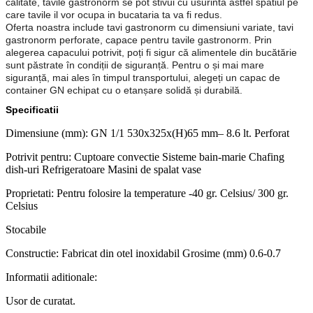
calitate, tavile gastronorm se pot stivui cu usurinta astfel spatiul pe
care tavile il vor ocupa in bucataria ta va fi redus.
Oferta noastra include tavi gastronorm cu dimensiuni variate, tavi
gastronorm perforate, capace pentru tavile gastronorm. Prin
alegerea capacului potrivit, poți fi sigur că alimentele din bucătărie
sunt păstrate în condiții de siguranță. Pentru o și mai mare
siguranță, mai ales în timpul transportului, alegeți un capac de
container GN echipat cu o etanșare solidă și durabilă.
Specificatii
Dimensiune (mm): GN 1/1 530x325x(H)65 mm– 8.6 lt. Perforat
Potrivit pentru: Cuptoare convectie Sisteme bain-marie Chafing
dish-uri Refrigeratoare Masini de spalat vase
Proprietati: Pentru folosire la temperature -40 gr. Celsius/ 300 gr.
Celsius
Stocabile
Constructie: Fabricat din otel inoxidabil Grosime (mm) 0.6-0.7
Informatii aditionale:
Usor de curatat.