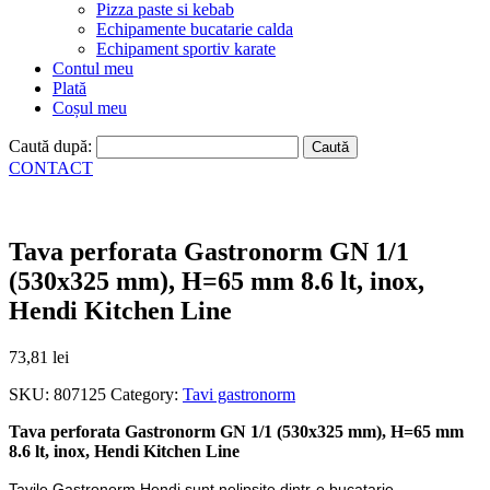
Pizza paste si kebab
Echipamente bucatarie calda
Echipament sportiv karate
Contul meu
Plată
Coșul meu
Caută după:
CONTACT
Tava perforata Gastronorm GN 1/1
(530x325 mm), H=65 mm 8.6 lt, inox,
Hendi Kitchen Line
73,81
lei
SKU:
807125
Category:
Tavi gastronorm
Tava perforata Gastronorm GN 1/1 (530x325 mm), H=65 mm
8.6 lt, inox, Hendi Kitchen Line
Tavile Gastronorm Hendi sunt nelipsite dintr-o bucatarie