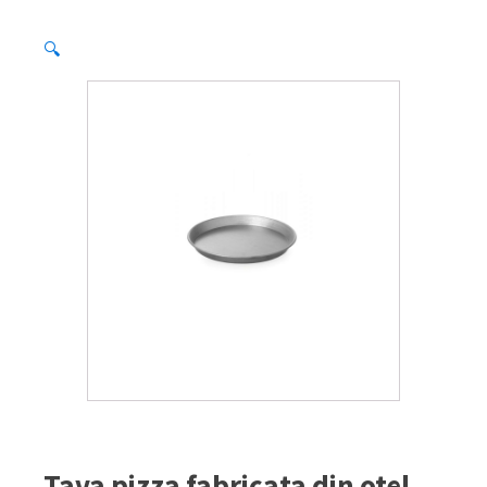
🔍
Tava pizza fabricata din otel