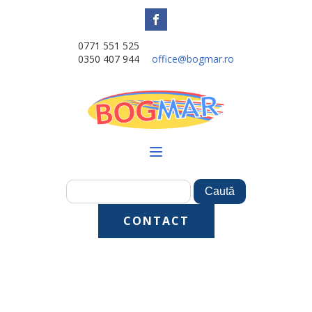
0771 551 525
0350 407 944
office@bogmar.ro
CONTACT