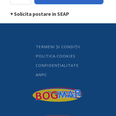
pizza
fabricata
din
Solicita postare in SEAP
otel
aluminizat
ideala
pentru
distribuirea
caldurii
300x(H)25
TERMENI ȘI CONDIȚII
mm
Hendi
POLITICA COOKIES
quantity
CONFIDENȚIALITATE
ANPC