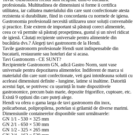
profesionala. Multitudinea de dimensiuni si forme ii certifica
utilitatea, iar calitatea materialului din care sunt confectionate atesta
rezistenta si durabilitate, fiind in concordanta cu normele de igiena.
Gastronomia profesională necesită utilizarea unor soluții convenabile
și practice. Este extrem de important să păstrați corect alimentele,
ceea ce vă permite să păstrați prospețimea, gustul și un nivel ridicat
de igienă. Căutați recipiente universale pentru alimentele din
bucătăria dvs.? Alegeți tavi gastronorm de la Hendi.
Tavile gastronorm profesionale Hendi sunt indispensabile din
bucatarii, restaurante sau hoteluri dar si acasa.
Tavi Gastronorm - CE SUNT?
Recipientele Gastronorm GN, adică Gastro Norm, sunt vase
universale pentru depozitarea alimentelor. Indiferent de marca si
materialul din care sunt confectionate, veti gasi intotdeauna solutii cu
aceleasi dimensiuni definite - lungime, latime si inaltime. Datorită
acestui fapt, se potrivesc cu ușurință în toate dispozitivele
gastronomice, precum bain marie, depozite frigorifice, cuptoare, etc.
Există 9 opțiuni din care puteți alege.
Hendi va ofera o gama larga de tavi gastronorm din inox,
policarbonat, polipropilena, portelan si grilamid de diverse marimi.
Dimensiunile containerelor disponibile sunt următoarele:
GN 1/1 - 530 × 325 mm
GN 2/1 - 650 × 530 mm
GN 1/2 - 325 × 265 mm