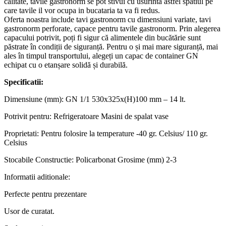
calitate, tavile gastronorm se pot stivui cu usurinta astfel spatiul pe
care tavile il vor ocupa in bucataria ta va fi redus.
Oferta noastra include tavi gastronorm cu dimensiuni variate, tavi
gastronorm perforate, capace pentru tavile gastronorm. Prin alegerea
capacului potrivit, poți fi sigur că alimentele din bucătărie sunt
păstrate în condiții de siguranță. Pentru o și mai mare siguranță, mai
ales în timpul transportului, alegeți un capac de container GN
echipat cu o etanșare solidă și durabilă.
Specificatii:
Dimensiune (mm): GN 1/1 530x325x(H)100 mm – 14 lt.
Potrivit pentru: Refrigeratoare Masini de spalat vase
Proprietati: Pentru folosire la temperature -40 gr. Celsius/ 110 gr.
Celsius
Stocabile Constructie: Policarbonat Grosime (mm) 2-3
Informatii aditionale:
Perfecte pentru prezentare
Usor de curatat.