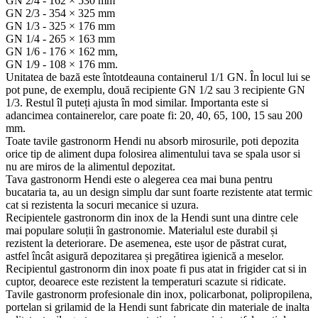
GN 2/4 - 162 × 530 mm
GN 2/3 - 354 × 325 mm
GN 1/3 - 325 × 176 mm
GN 1/4 - 265 × 163 mm
GN 1/6 - 176 × 162 mm,
GN 1/9 - 108 × 176 mm.
Unitatea de bază este întotdeauna containerul 1/1 GN. În locul lui se
pot pune, de exemplu, două recipiente GN 1/2 sau 3 recipiente GN
1/3. Restul îl puteți ajusta în mod similar. Importanta este si
adancimea containerelor, care poate fi: 20, 40, 65, 100, 15 sau 200
mm.
Toate tavile gastronorm Hendi nu absorb mirosurile, poti depozita
orice tip de aliment dupa folosirea alimentului tava se spala usor si
nu are miros de la alimentul depozitat.
Tava gastronorm Hendi este o alegerea cea mai buna pentru
bucataria ta, au un design simplu dar sunt foarte rezistente atat termic
cat si rezistenta la socuri mecanice si uzura.
Recipientele gastronorm din inox de la Hendi sunt una dintre cele
mai populare soluții în gastronomie. Materialul este durabil și
rezistent la deteriorare. De asemenea, este ușor de păstrat curat,
astfel încât asigură depozitarea și pregătirea igienică a meselor.
Recipientul gastronorm din inox poate fi pus atat in frigider cat si in
cuptor, deoarece este rezistent la temperaturi scazute si ridicate.
Tavile gastronorm profesionale din inox, policarbonat, polipropilena,
portelan si grilamid de la Hendi sunt fabricate din materiale de inalta