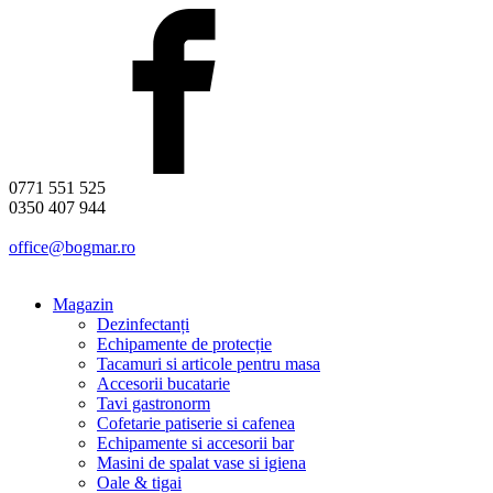
0771 551 525
0350 407 944
office@bogmar.ro
Magazin
Dezinfectanți
Echipamente de protecție
Tacamuri si articole pentru masa
Accesorii bucatarie
Tavi gastronorm
Cofetarie patiserie si cafenea
Echipamente si accesorii bar
Masini de spalat vase si igiena
Oale & tigai