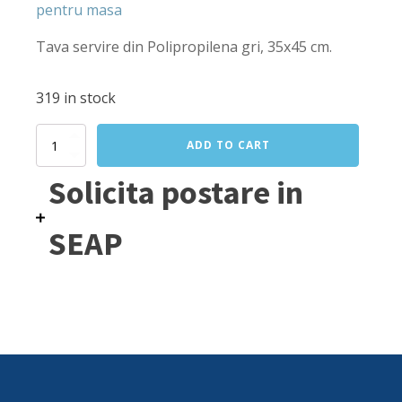
pentru masa
Tava servire din Polipropilena gri, 35x45 cm.
319 in stock
Tava
ADD TO CART
servire
din
Solicita postare in
polipropilena
gri,
350x450
SEAP
mm,
Hendi
quantity