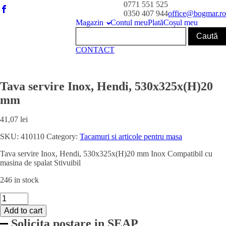
0771 551 525
0350 407 944
office@bogmar.ro
Magazin
Contul meu
Plată
Coșul meu
CONTACT
Tava servire Inox, Hendi, 530x325x(H)20
mm
41,07
lei
SKU:
410110
Category:
Tacamuri si articole pentru masa
Tava servire Inox, Hendi, 530x325x(H)20 mm Inox Compatibil cu
masina de spalat Stivuibil
246 in stock
Tava
servire
Add to cart
Inox,
Solicita postare in SEAP
Hendi,