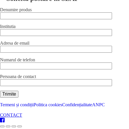
530x325x(H)20
mm
Denumire produs
quantity
Institutia
Adresa de email
Numarul de telefon
Persoana de contact
Termeni și condiții
Politica cookies
Confidențialitate
ANPC
CONTACT