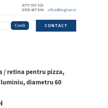
0771 551 525
0350 407 944
office@bogmar.ro
CONTACT
a / retina pentru pizza,
aluminiu, diametru 60
ei