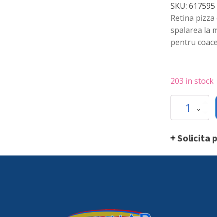
SKU:
617595
Retina pizza 
spalarea la m
pentru coac
203 in stock
Tava
sita
/
retina
Solicita 
pentru
pizza,
Hendi,
aluminiu,
diametru
60
cm
quantity