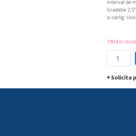
Interval de 
Gradatie 2,5º
si carlig. Usor
1904 in stoc
Termometru
pentru
frigider,
Hendi,
Solicita 
interval
masurare
(-50
la
+25
gr
),
gradatie
2,5
grC,