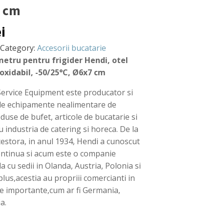
6 cm
ei
Category:
Accesorii bucatarie
tru pentru frigider Hendi, otel
oxidabil, -50/25°C, Ø6x7 cm
ervice Equipment este producator si
 de echipamente nealimentare de
duse de bufet, articole de bucatarie si
 industria de catering si horeca. De la
cestora, in anul 1934, Hendi a cunoscut
ontinua si acum este o companie
a cu sedii in Olanda, Austria, Polonia si
lus,acestia au propriii comercianti in
e importante,cum ar fi Germania,
ia.