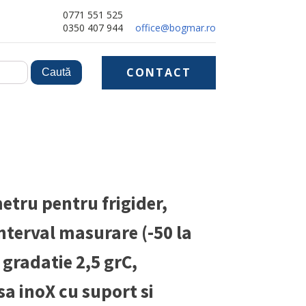
0771 551 525
0350 407 944
office@bogmar.ro
CONTACT
tru pentru frigider,
nterval masurare (-50 la
, gradatie 2,5 grC,
a inoX cu suport si