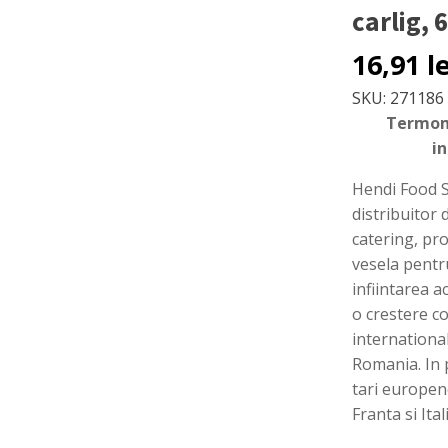
carlig, 
16,91
l
SKU:
271186
Termome
in
Hendi Food S
distribuitor
catering, pro
vesela pentru
infiintarea a
o crestere c
international
Romania. In p
tari europen
Franta si Ital