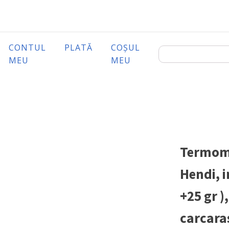
CONTUL
PLATĂ
COȘUL
MEU
MEU
Termome
Hendi, i
+25 gr )
carcaras