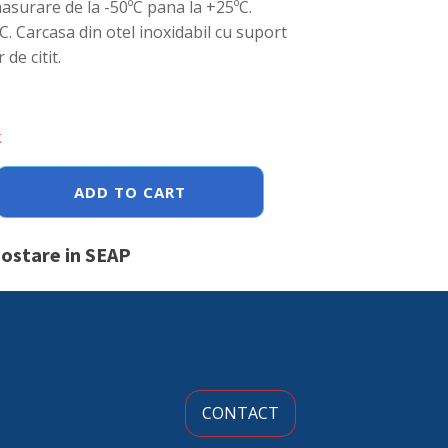
masurare de la -50ºC pana la +25ºC.
C. Carcasa din otel inoxidabil cu suport
 de citit.
k
ADD TO CART
postare in SEAP
CONTACT