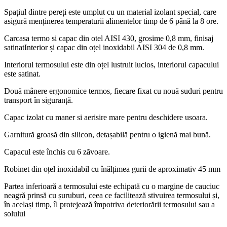
Spațiul dintre pereți este umplut cu un material izolant special, care
asigură menținerea temperaturii alimentelor timp de 6 până la 8 ore.
Carcasa termo si capac din otel AISI 430, grosime 0,8 mm, finisaj
satinatInterior și capac din oțel inoxidabil AISI 304 de 0,8 mm.
Interiorul termosului este din oțel lustruit lucios, interiorul capacului
este satinat.
Două mânere ergonomice termos, fiecare fixat cu nouă suduri pentru
transport în siguranță.
Capac izolat cu maner si aerisire mare pentru deschidere usoara.
Garnitură groasă din silicon, detașabilă pentru o igienă mai bună.
Capacul este închis cu 6 zăvoare.
Robinet din oțel inoxidabil cu înălțimea gurii de aproximativ 45 mm
Partea inferioară a termosului este echipată cu o margine de cauciuc
neagră prinsă cu șuruburi, ceea ce facilitează stivuirea termosului și,
în același timp, îl protejează împotriva deteriorării termosului sau a
solului