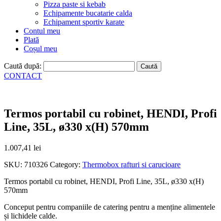
Pizza paste si kebab
Echipamente bucatarie calda
Echipament sportiv karate
Contul meu
Plată
Coșul meu
Caută după:
CONTACT
Termos portabil cu robinet, HENDI, Profi
Line, 35L, ø330 x(H) 570mm
1.007,41
lei
SKU:
710326
Category:
Thermobox rafturi si carucioare
Termos portabil cu robinet, HENDI, Profi Line, 35L, ø330 x(H)
570mm
Conceput pentru companiile de catering pentru a menține alimentele
și lichidele calde.