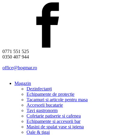
0771 551 525
0350 407 944
office@bogmar.ro
Magazin
Dezinfectanți
Echipamente de protecție
Tacamuri si articole pentru masa
Accesorii bucatarie
Tavi gastronorm
Cofetarie patiserie si cafenea
Echipamente si accesorii bar
Masini de spalat vase si igiena
Oale & tigai