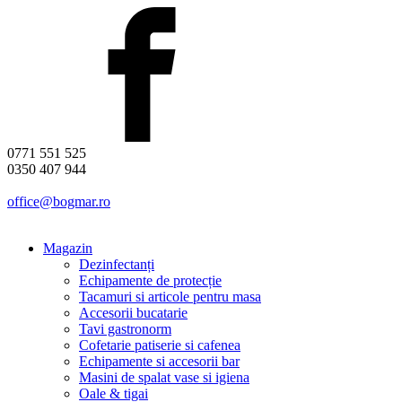
0771 551 525
0350 407 944
office@bogmar.ro
Magazin
Dezinfectanți
Echipamente de protecție
Tacamuri si articole pentru masa
Accesorii bucatarie
Tavi gastronorm
Cofetarie patiserie si cafenea
Echipamente si accesorii bar
Masini de spalat vase si igiena
Oale & tigai