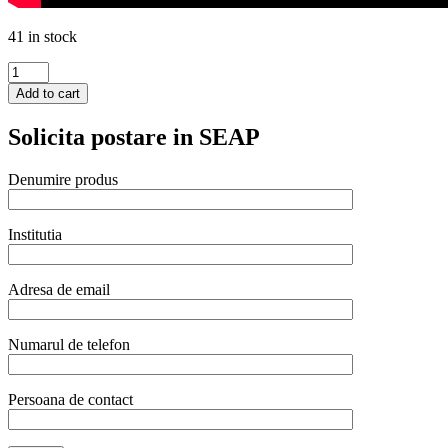
41 in stock
Tigaie
clatite
Add to cart
320x20
mm,
Solicita postare in SEAP
Titanium
Profesional
quantity
Denumire produs
Institutia
Adresa de email
Numarul de telefon
Persoana de contact