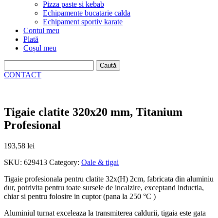
Pizza paste si kebab
Echipamente bucatarie calda
Echipament sportiv karate
Contul meu
Plată
Coșul meu
Caută
după:
CONTACT
Tigaie clatite 320x20 mm, Titanium
Profesional
193,58
lei
SKU:
629413
Category:
Oale & tigai
Tigaie profesionala pentru clatite 32x(H) 2cm, fabricata din aluminiu
dur, potrivita pentru toate sursele de incalzire, exceptand inductia,
chiar si pentru folosire in cuptor (pana la 250 °C )
Aluminiul turnat exceleaza la transmiterea caldurii, tigaia este gata