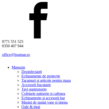
0771 551 525
0350 407 944
office@bogmar.ro
Magazin
Dezinfectanți
Echipamente de protecție
Tacamuri si articole pentru masa
Accesorii bucatarie
Tavi gastronorm
Cofetarie patiserie si cafenea
Echipamente si accesorii bar
Masini de spalat vase si igiena
Oale & tigai