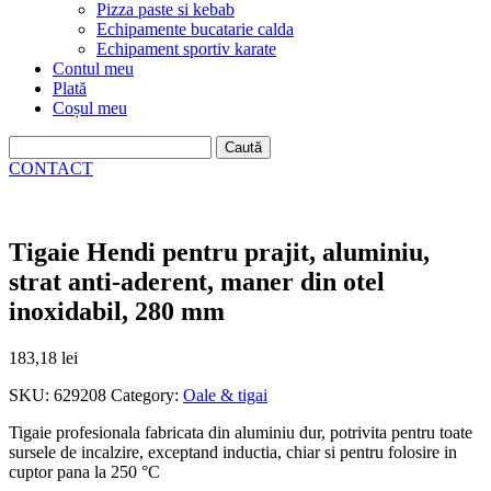
Pizza paste si kebab
Echipamente bucatarie calda
Echipament sportiv karate
Contul meu
Plată
Coșul meu
Caută
după:
CONTACT
Tigaie Hendi pentru prajit, aluminiu,
strat anti-aderent, maner din otel
inoxidabil, 280 mm
183,18
lei
SKU:
629208
Category:
Oale & tigai
Tigaie profesionala fabricata din aluminiu dur, potrivita pentru toate
sursele de incalzire, exceptand inductia, chiar si pentru folosire in
cuptor pana la 250 °C