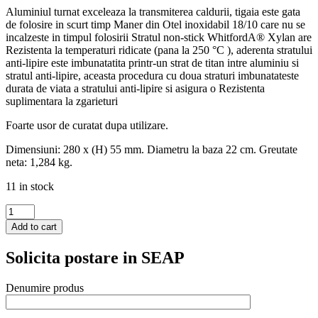
Aluminiul turnat exceleaza la transmiterea caldurii, tigaia este gata
de folosire in scurt timp Maner din Otel inoxidabil 18/10 care nu se
incalzeste in timpul folosirii Stratul non-stick WhitfordA® Xylan are
Rezistenta la temperaturi ridicate (pana la 250 °C ), aderenta stratului
anti-lipire este imbunatatita printr-un strat de titan intre aluminiu si
stratul anti-lipire, aceasta procedura cu doua straturi imbunatateste
durata de viata a stratului anti-lipire si asigura o Rezistenta
suplimentara la zgarieturi
Foarte usor de curatat dupa utilizare.
Dimensiuni: 280 x (H) 55 mm. Diametru la baza 22 cm. Greutate
neta: 1,284 kg.
11 in stock
Tigaie
Hendi
Add to cart
pentru
prajit,
Solicita postare in SEAP
aluminiu,
strat
anti-
Denumire produs
aderent,
maner