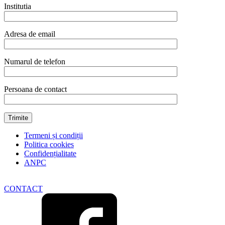
din
Institutia
otel
inoxidabil,
280
Adresa de email
mm
quantity
Numarul de telefon
Persoana de contact
Termeni și condiții
Politica cookies
Confidențialitate
ANPC
CONTACT