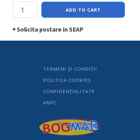
Tigaie
ADD TO CART
inductie
32
cm,
Solicita postare in SEAP
TITANIUM
PROFESIONAL
quantity
TERMENI ȘI CONDIȚII
POLITICA COOKIES
CONFIDENȚIALITATE
ANPC