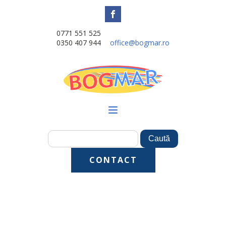
0771 551 525
0350 407 944
office@bogmar.ro
CONTACT