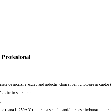
 Profesional
ursele de incalzire, exceptand inductia, chiar si pentru folosire in cupto
folosire in scurt timp
i
 (pana la 250A°C), aderenta stratului anti-lipire este imbunatatita printr-