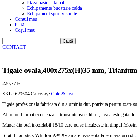
Pizza paste si kebab
Echipamente bucatarie calda
Echipament sportiv karate
Contul meu
Plată
Coșul meu
Caută
după:
CONTACT
Tigaie ovala,400x275x(H)35 mm, Titanium
220,77
lei
SKU:
629604
Category:
Oale & tigai
Tigaie profesionala fabricata din aluminiu dur, potrivita pentru toate s
Aluminiul turnat exceleaza la transmiterea caldurii, tigaia este gata de 
Maner din otel inoxidabil 18/10 care nu se incalzeste in timpul folosiri
Stratul non-stick WhitfordA® Xylan are rezistenta la temperaturi ridicate