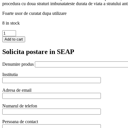
procedura cu doua straturi imbunatateste durata de viata a stratului anti
Foarte usor de curatat dupa utilizare
8 in stock
Tigaie
ovala,400x275x(H)35
Add to cart
mm,
Titanium
Solicita postare in SEAP
Profesional
quantity
Denumire produs
Institutia
Adresa de email
Numarul de telefon
Persoana de contact