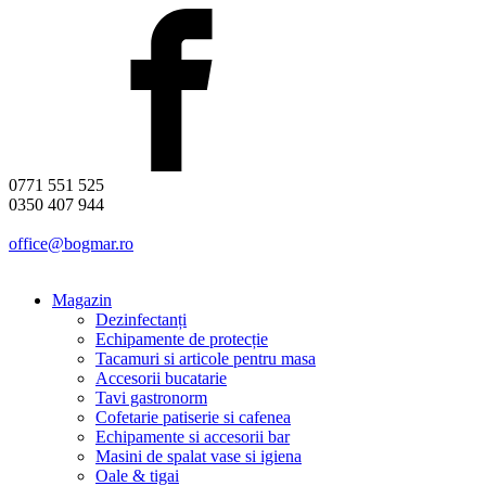
0771 551 525
0350 407 944
office@bogmar.ro
Magazin
Dezinfectanți
Echipamente de protecție
Tacamuri si articole pentru masa
Accesorii bucatarie
Tavi gastronorm
Cofetarie patiserie si cafenea
Echipamente si accesorii bar
Masini de spalat vase si igiena
Oale & tigai