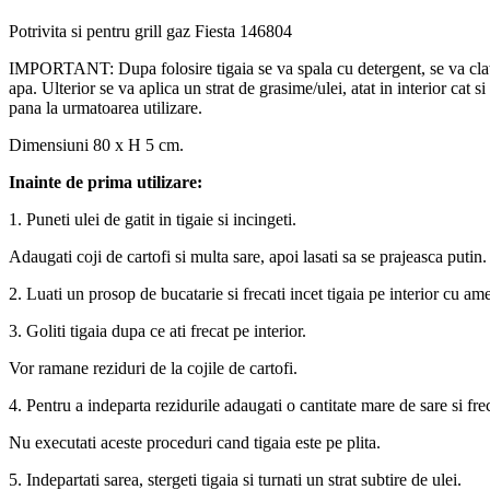
Potrivita si pentru grill gaz Fiesta 146804
IMPORTANT: Dupa folosire tigaia se va spala cu detergent, se va clati 
apa. Ulterior se va aplica un strat de grasime/ulei, atat in interior cat s
pana la urmatoarea utilizare.
Dimensiuni 80 x H 5 cm.
Inainte de prima utilizare:
1. Puneti ulei de gatit in tigaie si incingeti.
Adaugati coji de cartofi si multa sare, apoi lasati sa se prajeasca putin.
2. Luati un prosop de bucatarie si frecati incet tigaia pe interior cu am
3. Goliti tigaia dupa ce ati frecat pe interior.
Vor ramane reziduri de la cojile de cartofi.
4. Pentru a indeparta rezidurile adaugati o cantitate mare de sare si frec
Nu executati aceste proceduri cand tigaia este pe plita.
5. Indepartati sarea, stergeti tigaia si turnati un strat subtire de ulei.