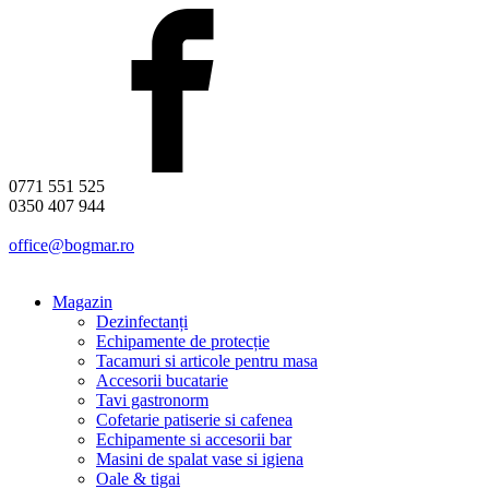
0771 551 525
0350 407 944
office@bogmar.ro
Magazin
Dezinfectanți
Echipamente de protecție
Tacamuri si articole pentru masa
Accesorii bucatarie
Tavi gastronorm
Cofetarie patiserie si cafenea
Echipamente si accesorii bar
Masini de spalat vase si igiena
Oale & tigai