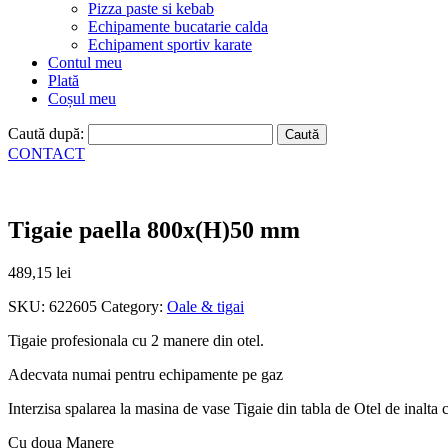
Pizza paste si kebab
Echipamente bucatarie calda
Echipament sportiv karate
Contul meu
Plată
Coșul meu
Caută după:
CONTACT
Tigaie paella 800x(H)50 mm
489,15
lei
SKU:
622605
Category:
Oale & tigai
Tigaie profesionala cu 2 manere din otel.
Adecvata numai pentru echipamente pe gaz
Interzisa spalarea la masina de vase Tigaie din tabla de Otel de inalta c
Cu doua Manere