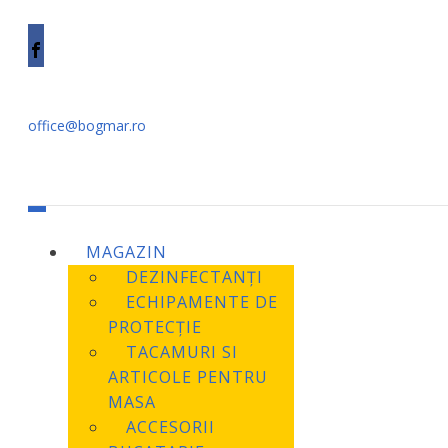
office@bogmar.ro
MAGAZIN
DEZINFECTANȚI
ECHIPAMENTE DE
PROTECȚIE
TACAMURI SI
ARTICOLE PENTRU
MASA
ACCESORII