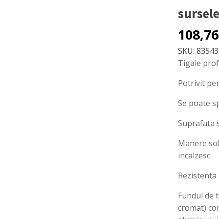
sursele
108,7
SKU:
83543
Tigaie prof
Potrivit pe
Se poate sp
Suprafata s
Manere soli
incalzesc
Rezistenta 
Fundul de t
cromat) com