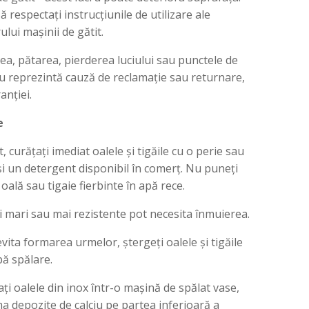
 respectați instrucțiunile de utilizare ale
lui mașinii de gătit.
ea, pătarea, pierderea luciului sau punctele de
u reprezintă cauză de reclamație sau returnare,
anției.
e
, curățați imediat oalele și tigăile cu o perie sau
i un detergent disponibil în comerț. Nu puneți
 oală sau tigaie fierbinte în apă rece.
i mari sau mai rezistente pot necesita înmuierea.
evita formarea urmelor, ștergeți oalele și tigăile
ă spălare.
ați oalele din inox într-o mașină de spălat vase,
a depozite de calciu pe partea inferioară a