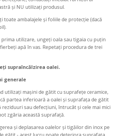
ră și NU utilizați produsul.
i toate ambalajele și foliile de protecție (dacă
il).
e prima utilizare, ungeți oala sau tigaia cu puțin
i fierbeți apă în vas. Repetați procedura de trei
ți supraîncălzirea oalei.
ni generale
nd utilizați mașini de gătit cu suprafețe ceramice,
dacă partea inferioară a oalei și suprafața de gătit
 reziduuri sau defecțiuni, întrucât și cele mai mici
pot zgâria această suprafață.
agerea și deplasarea oalelor și tigăilor din inox pe
e gătit - acest lucru poate deteriora suprafața.