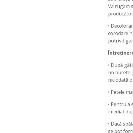
Vă rugăm să
producătoru
• Decolorar
corodare n
potrivit gar
Întreținer
• După gătit
un burete ș
niciodată o
• Petele ma
• Pentru a 
imediat dup
• Dacă spăl
se pot form