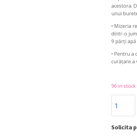
acestora. D
unui burete
• Mizeria r
dintr-o jum
9 părți apă
• Pentru a 
curățare a 
96 in stock
Tigaie
profesionala
din
inox,
24
Solicita 
cm
diametru