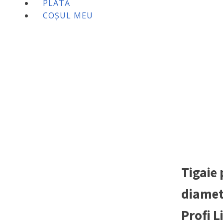
PLATĂ
COȘUL MEU
Tigaie 
diamet
Profi L