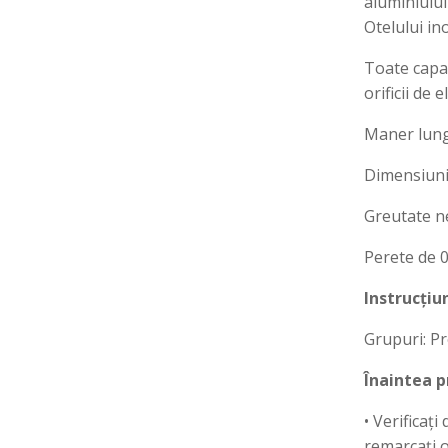
aluminiului
Otelului in
Toate capac
orificii de 
Maner lung 
Dimensiuni:
Greutate ne
Perete de 
Instrucțiun
Grupuri: Pr
Înaintea p
• Verificaț
remarcați o