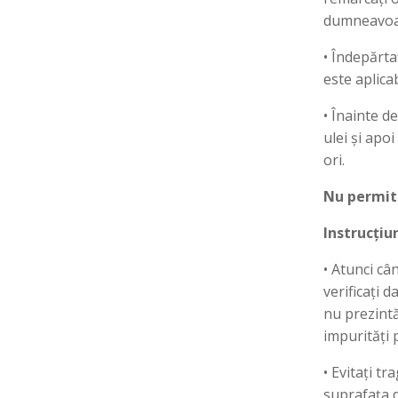
dumneavoast
• Îndepărtaț
este aplicab
• Înainte d
ulei și apo
ori.
Nu permite
Instrucțiu
• Atunci câ
verificați 
nu prezintă
impurități 
• Evitați tr
suprafața d