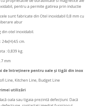
 cu proprietatile de durabilitate si magnetice ale
oxidabil, pentru a permite gatirea prin inductie
ele sunt fabricate din Otel inoxidabil 0,8 mm cu
eliberare abur
din otel inoxidabil.
 24x(H)4.5 cm.
ta : 0,839 kg.
0.7 mm
i de întreținere pentru oale și tigăi din inox
ofi Line, Kitchen Line, Budget Line
rimei utilizări
i dacă oala sau tigaia prezintă defecțiuni. Dacă
 defecțiune, contactați imediat furnizorul