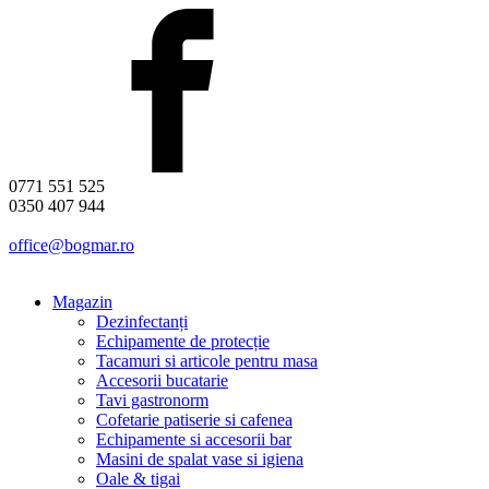
0771 551 525
0350 407 944
office@bogmar.ro
Magazin
Dezinfectanți
Echipamente de protecție
Tacamuri si articole pentru masa
Accesorii bucatarie
Tavi gastronorm
Cofetarie patiserie si cafenea
Echipamente si accesorii bar
Masini de spalat vase si igiena
Oale & tigai