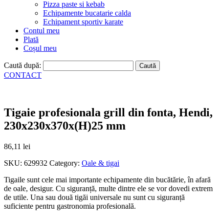
Pizza paste si kebab
Echipamente bucatarie calda
Echipament sportiv karate
Contul meu
Plată
Coșul meu
Caută după:
CONTACT
Tigaie profesionala grill din fonta, Hendi,
230x230x370x(H)25 mm
86,11
lei
SKU:
629932
Category:
Oale & tigai
Tigaile sunt cele mai importante echipamente din bucătărie, în afară
de oale, desigur. Cu siguranță, multe dintre ele se vor dovedi extrem
de utile. Una sau două tigăi universale nu sunt cu siguranță
suficiente pentru gastronomia profesională.