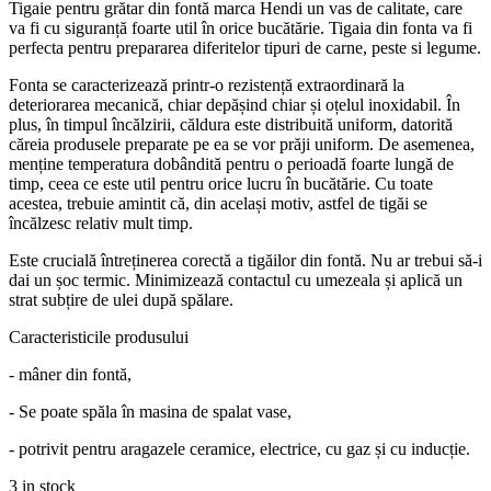
Tigaie pentru grătar din fontă marca Hendi un vas de calitate, care
va fi cu siguranță foarte util în orice bucătărie. Tigaia din fonta va fi
perfecta pentru prepararea diferitelor tipuri de carne, peste si legume.
Fonta se caracterizează printr-o rezistență extraordinară la
deteriorarea mecanică, chiar depășind chiar și oțelul inoxidabil. În
plus, în timpul încălzirii, căldura este distribuită uniform, datorită
căreia produsele preparate pe ea se vor prăji uniform. De asemenea,
menține temperatura dobândită pentru o perioadă foarte lungă de
timp, ceea ce este util pentru orice lucru în bucătărie. Cu toate
acestea, trebuie amintit că, din același motiv, astfel de tigăi se
încălzesc relativ mult timp.
Este crucială întreținerea corectă a tigăilor din fontă. Nu ar trebui să-i
dai un șoc termic. Minimizează contactul cu umezeala și aplică un
strat subțire de ulei după spălare.
Caracteristicile produsului
- mâner din fontă,
- Se poate spăla în masina de spalat vase,
- potrivit pentru aragazele ceramice, electrice, cu gaz și cu inducție.
3 in stock