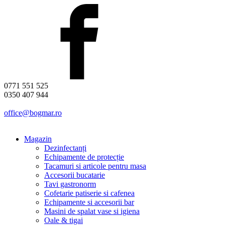
0771 551 525
0350 407 944
office@bogmar.ro
Magazin
Dezinfectanți
Echipamente de protecție
Tacamuri si articole pentru masa
Accesorii bucatarie
Tavi gastronorm
Cofetarie patiserie si cafenea
Echipamente si accesorii bar
Masini de spalat vase si igiena
Oale & tigai