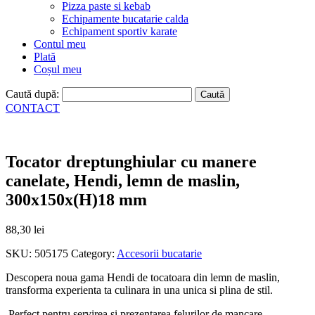
Pizza paste si kebab
Echipamente bucatarie calda
Echipament sportiv karate
Contul meu
Plată
Coșul meu
Caută după:
CONTACT
Tocator dreptunghiular cu manere
canelate, Hendi, lemn de maslin,
300x150x(H)18 mm
88,30
lei
SKU:
505175
Category:
Accesorii bucatarie
Descopera noua gama Hendi de tocatoara din lemn de maslin,
transforma experienta ta culinara in una unica si plina de stil.
Perfect pentru servirea si prezentarea felurilor de mancare