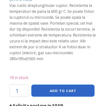
Vas rustic dreptunghiular cuptor. Rezistenta la
temperaturi de pana la 600 gr C. Se poate folosi
la cuptorul cu microunde. Se poate spala la
masina de spalat vase. Portelan special, cel mai
dur tip disponibil. Rezistenta la socuri termice, la
schimbari extreme de temperatura. Rezistenta la
uzura si la impact desi este relativ usor. Alb
extrem de pur si stralucitor A se folosi doar in
cuptor (electric, gaz sau microunde).
280x185x(H)65 mm.
18 in stock
Vas
ADD TO CART
cuptor
dreptunghiular,
Hendi,
Solicita postare in SEAP