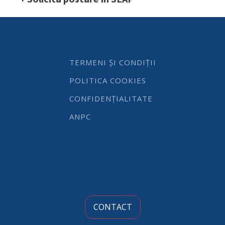
280x185
mm,
din
portelan
termorezistent
pana
la
TERMENI ȘI CONDIȚII
600
grade
POLITICA COOKIES
quantity
CONFIDENȚIALITATE
ANPC
CONTACT