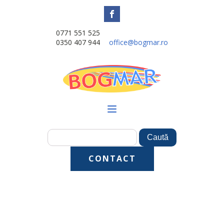
0771 551 525
0350 407 944
office@bogmar.ro
CONTACT