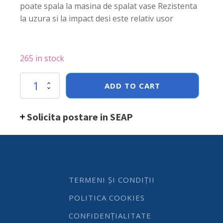
poate spala la masina de spalat vase Rezistenta
la uzura si la impact desi este relativ usor
265 in stock
Vas
ADD TO CART
Hendi
rustic
patrat
Solicita postare in SEAP
cuptor
165x165x(H)70
mm,
portelan
quantity
TERMENI ȘI CONDIȚII
POLITICA COOKIES
CONFIDENȚIALITATE