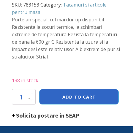
SKU:
783153
Category:
Tacamuri si articole
pentru masa
Portelan special, cel mai dur tip disponibil
Rezistenta la socuri termice, la schimbari
extreme de temperatura Rezista la temperaturi
de pana la 600 gr C Rezistenta la uzura si la
impact desi este relativ usor Alb extrem de pur si
stralucitor Striat
138 in stock
Vas
ADD TO CART
ramekin,
diam.
7
Solicita postare in SEAP
cm
x
(H)