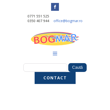
0771 551 525
0350 407 944
office@bogmar.ro
CONTACT