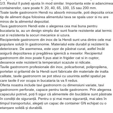
1/3. Restul îl puteți ajusta în mod similar. Importanta este si adancimea
containerelor, care poate fi: 20, 40, 65, 100, 15 sau 200 mm.
Toate tavile gastronorm Hendi nu absorb mirosurile, poti depozita orice
tip de aliment dupa folosirea alimentului tava se spala usor si nu are
miros de la alimentul depozitat.
Tava gastronorm Hendi este o alegerea cea mai buna pentru
bucataria ta, au un design simplu dar sunt foarte rezistente atat termic
cat si rezistenta la socuri mecanice si uzura.
Recipientele gastronorm din inox de la Hendi sunt una dintre cele mai
populare soluții în gastronomie. Materialul este durabil și rezistent la
deteriorare. De asemenea, este ușor de păstrat curat, astfel încât
asigură depozitarea și pregătirea igienică a meselor. Recipientul
gastronorm din inox poate fi pus atat in frigider cat si in cuptor,
deoarece este rezistent la temperaturi scazute si ridicate.
Tavile gastronorm profesionale din inox, policarbonat, polipropilena,
portelan si grilamid de la Hendi sunt fabricate din materiale de inalta
calitate, tavile gastronorm se pot stivui cu usurinta astfel spatiul pe
care tavile il vor ocupa in bucataria ta va fi redus.
Oferta noastra include tavi gastronorm cu dimensiuni variate, tavi
gastronorm perforate, capace pentru tavile gastronorm. Prin alegerea
capacului potrivit, poți fi sigur că alimentele din bucătărie sunt păstrate
în condiții de siguranță. Pentru o și mai mare siguranță, mai ales în
timpul transportului, alegeți un capac de container GN echipat cu o
etanșare solidă și durabilă.