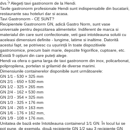
dvs.? Alegeți tavi gastronorm de la Hendi.
Tavile gastronorm profesionale Hendi sunt indispensabile din bucatarii,
restaurante sau hoteluri dar si acasa.
Tavi Gastronorm - CE SUNT?
Recipientele Gastronorm GN, adică Gastro Norm, sunt vase
universale pentru depozitarea alimentelor. Indiferent de marca si
materialul din care sunt confectionate, veti gasi intotdeauna solutii cu
aceleasi dimensiuni definite - lungime, latime si inaltime. Datorită
acestui fapt, se potrivesc cu ușurință în toate dispozitivele
gastronomice, precum bain marie, depozite frigorifice, cuptoare, etc.
Există 9 opțiuni din care puteți alege.
Hendi va ofera o gama larga de tavi gastronorm din inox, policarbonat,
polipropilena, portelan si grilamid de diverse marimi.
Dimensiunile containerelor disponibile sunt următoarele:
GN 1/1 - 530 × 325 mm
GN 2/1 - 650 × 530 mm
GN 1/2 - 325 × 265 mm
GN 2/4 - 162 × 530 mm
GN 2/3 - 354 × 325 mm
GN 1/3 - 325 × 176 mm
GN 1/4 - 265 × 163 mm
GN 1/6 - 176 × 162 mm,
GN 1/9 - 108 × 176 mm.
Unitatea de bază este întotdeauna containerul 1/1 GN. În locul lui se
pot pune, de exemplu, două recipiente GN 1/2 sau 3 recipiente GN