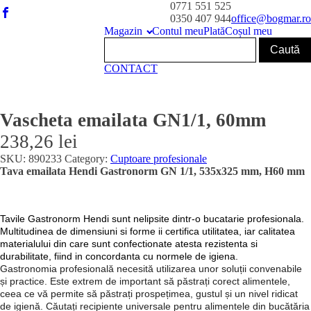
0771 551 525
0350 407 944
office@bogmar.ro
Magazin
Contul meu
Plată
Coșul meu
CONTACT
Vascheta emailata GN1/1, 60mm
238,26
lei
SKU:
890233
Category:
Cuptoare profesionale
Tava emailata Hendi Gastronorm GN 1/1, 535x325 mm, H60 mm
Tavile Gastronorm Hendi sunt nelipsite dintr-o bucatarie profesionala.
Multitudinea de dimensiuni si forme ii certifica utilitatea, iar calitatea
materialului din care sunt confectionate atesta rezistenta si
durabilitate, fiind in concordanta cu normele de igiena.
Gastronomia profesională necesită utilizarea unor soluții convenabile
și practice. Este extrem de important să păstrați corect alimentele,
ceea ce vă permite să păstrați prospețimea, gustul și un nivel ridicat
de igienă. Căutați recipiente universale pentru alimentele din bucătăria