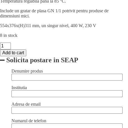
Temperatura reglabila pana la 85 °C.
Include un gratar de plasa GN 1/1 potrivit pentru produse de
dimensiuni mici.
554x376x(H)311 mm, un singur nivel, 400 W, 230 V
8 in stock
Vitrina
expunere
Add to cart
calda
Solicita postare in SEAP
quantity
Denumire produs
Institutia
Adresa de email
Numarul de telefon