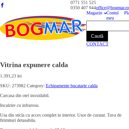
0771 551 525
0350 407 944
office@bogmar.ro
Magazin
Contul
Pl
meu
CONTACT
Vitrina expunere calda
1.391,23
lei
SKU:
273982
Category:
Echipamente bucatarie calda
Carcasa din otel inoxidabil.
Incalzire cu infrarosu.
Usa din sticla cu acces complet in interior. Usor de curatat. Tava de
firimituri detasabila.