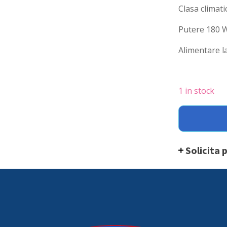
Clasa climatic
Putere 180 W
Alimentare l
1 in stock
Vitrina
prezentare
Hendi,
interval
Solicita 
temp.
-2/8?
C,
180W,
corp
inox,
ARKTIC
by