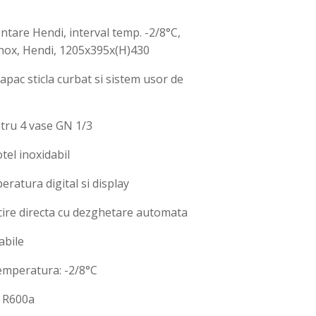
ntare Hendi, interval temp. -2/8°C,
nox, Hendi, 1205x395x(H)430
apac sticla curbat si sistem usor de
ntru 4 vase GN 1/3
tel inoxidabil
ratura digital si display
cire directa cu dezghetare automata
abile
temperatura: -2/8°C
: R600a