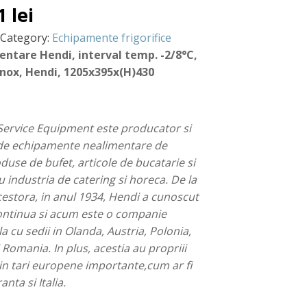
01
lei
Category:
Echipamente frigorifice
entare Hendi, interval temp. -2/8°C,
inox, Hendi, 1205x395x(H)430
ervice Equipment este producator si
 de echipamente nealimentare de
duse de bufet, articole de bucatarie si
 industria de catering si horeca. De la
acestora, in anul 1934, Hendi a cunoscut
ontinua si acum este o companie
a cu sedii in Olanda, Austria, Polonia,
 Romania. In plus, acestia au propriii
in tari europene importante,cum ar fi
nta si Italia.