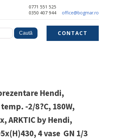
0771 551 525
0350 407 944
office@bogmar.ro
CONTACT
 prezentare Hendi,
 temp. -2/8?C, 180W,
ox, ARKTIC by Hendi,
5x(H)430, 4 vase GN 1/3