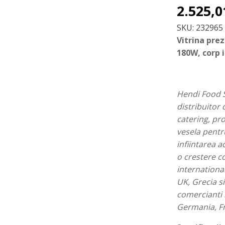
2.525,
SKU:
232965
Vitrina prez
180W, corp 
Hendi Food S
distribuitor
catering, pro
vesela pentru
infiintarea 
o crestere c
international
UK, Grecia si
comercianti 
Germania, Fra