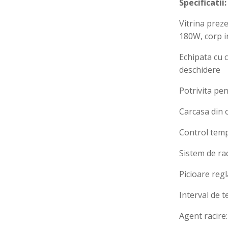
Specificatii:
Vitrina preze
180W, corp i
Echipata cu c
deschidere
Potrivita pe
Carcasa din o
Control tempe
Sistem de ra
Picioare regl
Interval de 
Agent racire