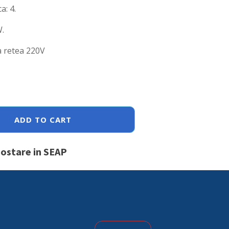
a: 4.
.
a retea 220V
ADD TO CART
postare in SEAP