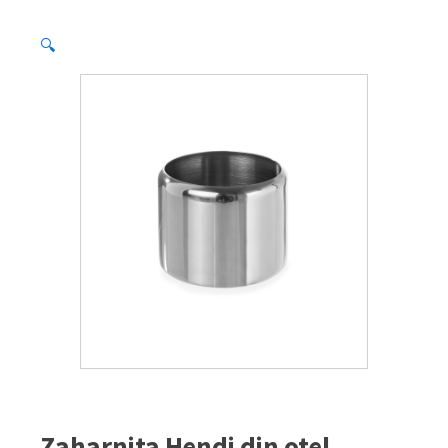
🔍
Zaharnita Hendi din otel