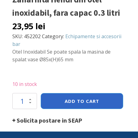
inoxidabil, fara capac 0.3 litri
23,95
lei
SKU:
452202
Category:
Echipamente si accesorii
bar
Otel Inoxidabil Se poate spala la masina de
spalat vase Ø85x(H)65 mm
10 in stock
Zaharnita
ADD TO CART
Hendi
din
otel
Solicita postare in SEAP
inoxidabil,
fara
capac