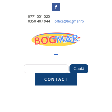
0771 551 525
0350 407 944
office@bogmar.ro
CONTACT