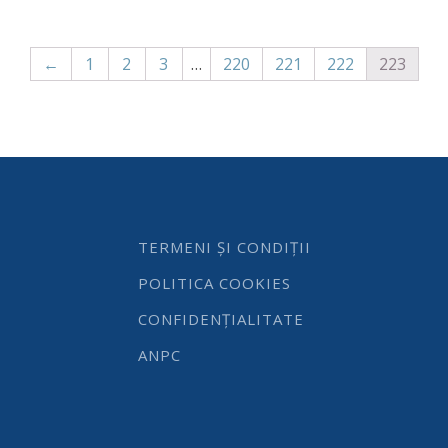
←
1
2
3
…
220
221
222
223
TERMENI ȘI CONDIȚII
POLITICA COOKIES
CONFIDENȚIALITATE
ANPC