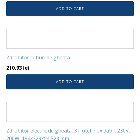
ADD TO CART
Zdrobitor cuburi de gheata
210,93
lei
ADD TO CART
Zdrobitor electric de gheata, 3 l, otel inoxidabil, 230V,
200W, 194x329x(H)523 mm