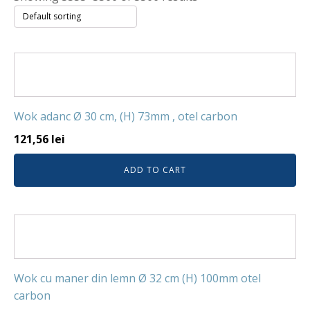
Wok adanc Ø 30 cm, (H) 73mm , otel carbon
121,56
lei
ADD TO CART
Wok cu maner din lemn Ø 32 cm (H) 100mm otel
carbon