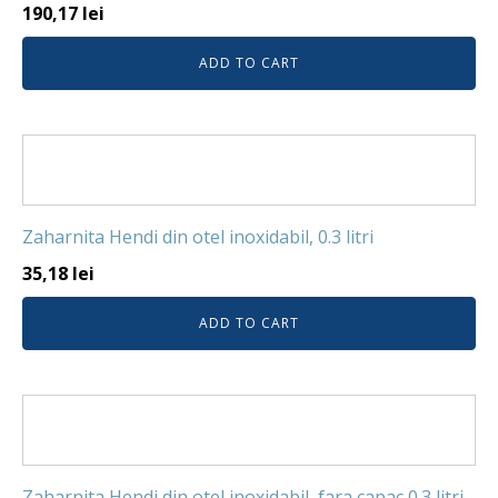
190,17
lei
ADD TO CART
Zaharnita Hendi din otel inoxidabil, 0.3 litri
35,18
lei
ADD TO CART
Zaharnita Hendi din otel inoxidabil, fara capac 0.3 litri