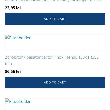
23,95
lei
ADD TO CART
Zdrobitor / pasator cartofi, inox, Hendi, 130x(H)355
mm
86,56
lei
ADD TO CART